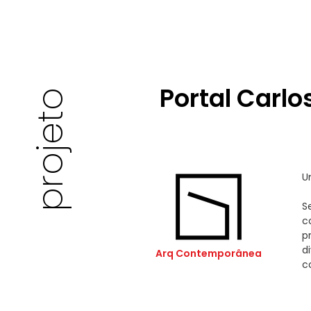
Portal Carl
projeto
U
S
c
p
d
Arq Contemporânea
c