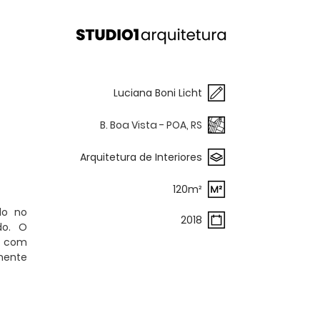
Luciana Boni Licht
B. Boa Vista - POA, RS
Arquitetura de Interiores
120m²
do no
2018
do. O
u com
mente