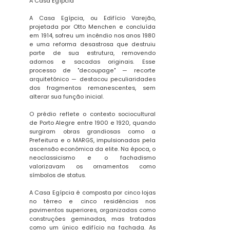
A Casa Egípcia
A Casa Egípcia, ou Edifício Varejão,
projetada por Otto Menchen e concluída
em 1914, sofreu um incêndio nos anos 1980
e uma reforma desastrosa que destruiu
parte de sua estrutura, removendo
adornos e sacadas originais. Esse
processo de "decoupage" — recorte
arquitetônico — destacou peculiaridades
dos fragmentos remanescentes, sem
alterar sua função inicial.
O prédio reflete o contexto sociocultural
de Porto Alegre entre 1900 e 1920, quando
surgiram obras grandiosas como a
Prefeitura e o MARGS, impulsionadas pela
ascensão econômica da elite. Na época, o
neoclassicismo e o fachadismo
valorizavam os ornamentos como
símbolos de status.
A Casa Egípcia é composta por cinco lojas
no térreo e cinco residências nos
pavimentos superiores, organizadas como
construções geminadas, mas tratadas
como um único edifício na fachada. As