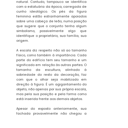
natural. Contudo, tampouco se identifica
com a estatuária da época, carregada de
cunho ideológico. Os pés da figura
feminina estão estranhamente apoiados
sobre uma cabeça de leão, numa posição
que sugere que o conjunto tenha algum
simbolismo, possivelmente algo que
identifique o proprietário, sua família, sua
origem.
A escala diz respeito não só ao tamanho
físico, como também à importância. Cada
parte do edifício tem seu tamanho e um
significado em relação às outras partes. O
tamanho da escultura, alinhado à
sobriedade do resto da decoração, faz
com que o olhar seja mobilizado em
direção à figura. É um agigantamento do
objeto, não apenas por sua própria escala,
mas pela sua posição e pela forma como
está inserida frente aos demais objetos.
Apesar do exposto anteriormente, sua
fachada provavelmente não chegou a
chocar ou a ser considerada bizarra pelos
cidadãos porto-alegrenses da época. Na