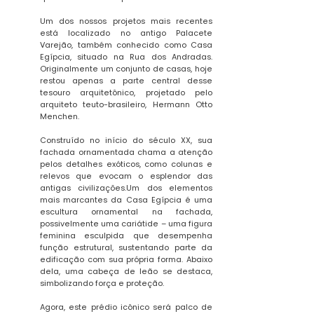
Um dos nossos projetos mais recentes
está localizado no antigo Palacete
Varejão, também conhecido como Casa
Egípcia, situado na Rua dos Andradas.
Originalmente um conjunto de casas, hoje
restou apenas a parte central desse
tesouro arquitetônico, projetado pelo
arquiteto teuto-brasileiro, Hermann Otto
Menchen.
Construído no início do século XX, sua
fachada ornamentada chama a atenção
pelos detalhes exóticos, como colunas e
relevos que evocam o esplendor das
antigas civilizações.Um dos elementos
mais marcantes da Casa Egípcia é uma
escultura ornamental na fachada,
possivelmente uma cariátide – uma figura
feminina esculpida que desempenha
função estrutural, sustentando parte da
edificação com sua própria forma. Abaixo
dela, uma cabeça de leão se destaca,
simbolizando força e proteção.
Agora, este prédio icônico será palco de