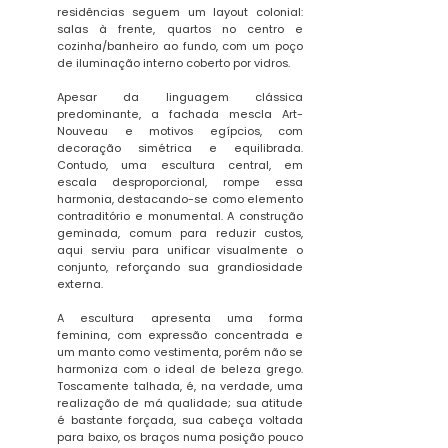
residências seguem um layout colonial:
salas à frente, quartos no centro e
cozinha/banheiro ao fundo, com um poço
de iluminação interno coberto por vidros.
Apesar da linguagem clássica
predominante, a fachada mescla Art-
Nouveau e motivos egípcios, com
decoração simétrica e equilibrada.
Contudo, uma escultura central, em
escala desproporcional, rompe essa
harmonia, destacando-se como elemento
contraditório e monumental. A construção
geminada, comum para reduzir custos,
aqui serviu para unificar visualmente o
conjunto, reforçando sua grandiosidade
externa.
A escultura apresenta uma forma
feminina, com expressão concentrada e
um manto como vestimenta, porém não se
harmoniza com o ideal de beleza grego.
Toscamente talhada, é, na verdade, uma
realização de má qualidade; sua atitude
é bastante forçada, sua cabeça voltada
para baixo, os braços numa posição pouco