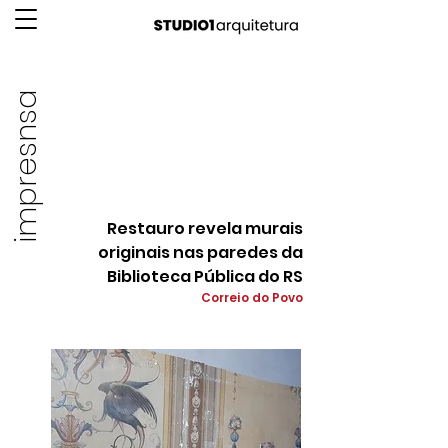
impresnsa
Restauro revela murais
originais nas paredes da
Biblioteca Pública do RS
Correio do Povo