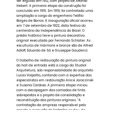
ser erguido em 1912, com projeto de Affonso
Hebert. A primeira etapa da construção foi
concluída em 1915. Em 1919, foi contratada uma
ampliação a cargo do engenheiro Teófilo
Borges de Barros. A inauguração oficial ocorreu
em 7 de setembro de 1922, data festiva do
centenário da Independência do Brasil. O
prédio histórico teve a pintura decorativa
original executada por Fernando Schlater. As
esculturas de mármore e bronze são de Alfred
Adloff, Eduardo de Sá e Giuseppe Gaudenzi.
O trabalho de restauração da pintura original
do hall de entrada está a cargo da Studio1
Arquitetura, sob responsabilidade do arquiteto
Lucas Volpatto, contando com a expertise das
especialistas em restauração Anice Jaroczinski
e Susana Cardoso. A primeira etapa iniciou
com a decapagem das camadas de tinta
sobrepostas e o projeto de consolidação e
reconstituição das pinturas originais. “A
contratação da empresa responsável pelo
projeto e execução do trabalho se deu, de
acordo com a Lei, com inexigibilidade de
licitação, tendo em vista a reconhecida
especialidade e o currículo em obras de
restauração de pinturas murais”, explica
Eduardo Hahn, assessor especial de Memória e