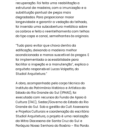
recuperação. Foi feita uma reabilitação a
estrutural de madeira, com a imunização e a
substituição pontual de peças mais
degradadas. Para proporcionar maior
longevidade e garantir a vedação do telhado,
foi inserida uma subcobertura metálica sobre
os caibros e feito o reentelhamento com telhas
do tipo capa e canal, semelhantes às originais.
“Tudo para evitar que chova dentro da
edificação, deixando a madeira melhor
acondicionada e menos suscetível às pragas. E
foi implementada a acessibilidade para
facilitar a inspeção e a manutenção”, explica o
arquiteto responsável Lucas Volpatto, do
Studio1 Arquitetura.”
A obra, acompanhada pelo corpo técnico do
Instituto do Patrimônio Histórico e Artístico do
Estado do Rio Grande do Sul (IPHAE), foi
executada com recursos do Fundo de Apoio à
Cultura (FAC), Sedac/Governo do Estado do Rio
Grande do Sul. Sob a gestão da Cult Assessoria
e Projetos Culturais e coordenação do escritório
Studio1 Arquitetura, o projeto é uma realização
da Mitra Diocesana de Santa Cruz do Sul e
Paróquia Nossa Senhora do Rosário – Rio Pardo.