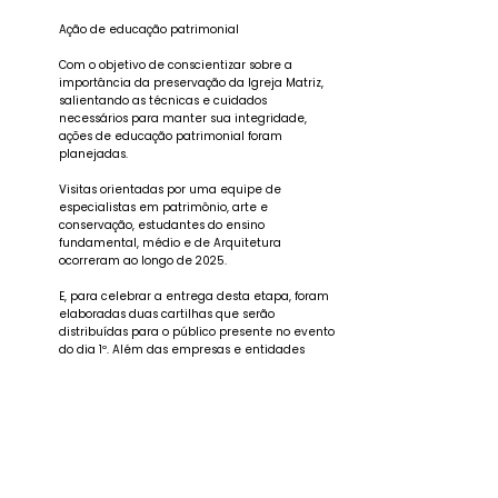
Ação de educação patrimonial
Com o objetivo de conscientizar sobre a
importância da preservação da Igreja Matriz,
salientando as técnicas e cuidados
necessários para manter sua integridade,
ações de educação patrimonial foram
planejadas.
Visitas orientadas por uma equipe de
especialistas em patrimônio, arte e
conservação, estudantes do ensino
fundamental, médio e de Arquitetura
ocorreram ao longo de 2025.
E, para celebrar a entrega desta etapa, foram
elaboradas duas cartilhas que serão
distribuídas para o público presente no evento
do dia 1º. Além das empresas e entidades
envolvidas, uma equipe multidisplinar
participou também dessa concepção que
contou com pesquisa e texto dos historiadores
Pedro Meirelles e Sofia Inda, ilustrações de
Betina Nilsson e projeto gráfico de Telma A.
Mota e Gabriela S. Pinto.
“Uma conta a história da Igreja, identificando