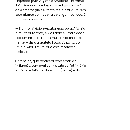
Projetada pelo engenheiro coronel Francisco
João Roscio, que integrou a antiga comissão
de demarcação de fronteiras, a estrutura tem
sete altares de madeira de origem barroca. É
um tesouro sacro.
— É um privilégio executar essa obra. A igreja
é muito autêntica, e Rio Pardo é uma cidade
rica em história. Temos muito trabalho pela
frente — diz o arquiteto Lucas Volpatto, do
Studio1 Arquitetura, que está fazendo o
restauro.
O trabalho, que resolverá problemas de
infiltração, tem aval do Instituto do Patrimônio
Histórico e Artístico do Estado (Iphae) e da
Mitra Diocesana de Santa Cruz do Sul, com
gestão da Cult Assessoria e Projetos Culturais. A
expectativa é de que leve pelo menos oito
meses.
Leia a matéria completa no Link abaixo.
(Foto: Maurizan do Nascimento / Divulgação)
https://gauchazh.clicrbs.com.br/colunistas/juli
ana-bublitz/noticia/2025/06/inaugurada-