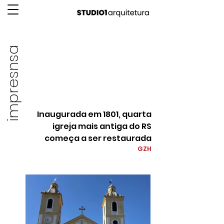
impresnsa
Inaugurada em 1801, quarta
igreja mais antiga do RS
começa a ser restaurada
GZH