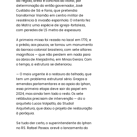
da região, areia e conchas do litoral, por
determinação do então governador, José
Custódio de Sá e Faria, que pretendia
transformar Viamão em centro militar de
resistência à invasão espanhola. O intento fez
da Matriz uma espécie de igreja-fortaleza,
com paredes de 1,5 metro de espessura.
A primeira missa foi rezada no local em 1770, e
o prédio, aos poucos, se tornou um monumento
do barroco colonial brasileiro, com sete altares
magníficos — que não perdem em nada para
as obras de Aleijadinho, em Minas Gerais. Com
o tempo, a estrutura se deteriorou.
— O mais urgente é o restauro do telhado, que
tem um problema estrutural sério. Graças a
emendas parlamentares e ao apoio do Iphan,
essa primeira etapa deve sair do papel em
2024, mas ainda tem todo o resto. Os sete
retábulos precisam de intervenção — diz o
arquiteto Lucas Volpatto, da Studio1
Arquitetura, que doou o projeto de restauração
à paróquia.
Se tudo der certo, o superintendente do Iphan
no RS, Rafael Passos, prevê o lançamento do
edital de licitação da obra no telhado para o