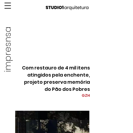
impresnsa
Com restauro de 4 mil itens
atingidos pela enchente,
projeto preserva memória
do Pão dos Pobres
GZH