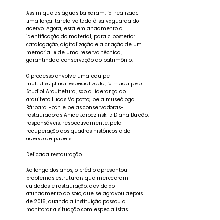
Assim que as águas baixaram, foi realizada
uma força-tarefa voltada à salvaguarda do
acervo. Agora, está em andamento a
identificação do material, para a posterior
catalogação, digitalização e a criação de um
memorial e de uma reserva técnica,
garantindo a conservação do patrimônio.
O processo envolve uma equipe
multidisciplinar especializada, formada pelo
Studio1 Arquitetura, sob a liderança do
arquiteto Lucas Volpatto; pela museóloga
Bárbara Hoch e pelas conservadoras-
restauradoras Anice Jaroczinski e Diana Bulcão,
responsáveis, respectivamente, pela
recuperação dos quadros históricos e do
acervo de papeis.
Delicada restauração:
Ao longo dos anos, o prédio apresentou
problemas estruturais que mereceram
cuidados e restauração, devido ao
afundamento do solo, que se agravou depois
de 2016, quando a instituição passou a
monitorar a situação com especialistas.