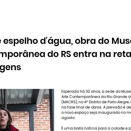
 espelho d'água, obra do Mu
mporânea do RS entra na ret
agens
Esperada há 30 anos, a sede do Mus
Arte Contemporânea do Rio Grande d
(MACRS), no 4º Distrito de Porto Alegre,
na fase final de obras. A previsão é d
o novo espaço seja inaugurado no m
agosto.
É uma baita notícia para a cidade e 