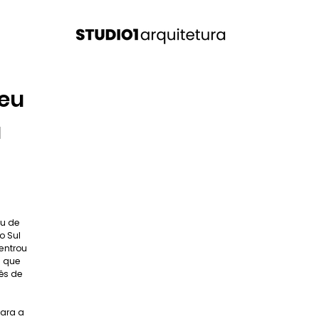
seu
a
eu de
o Sul
 entrou
e que
ês de
para a