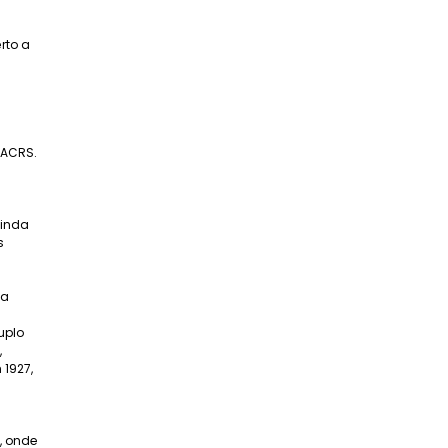
rto a
a
MACRS.
ainda
s
da
uplo
,
1927,
, onde