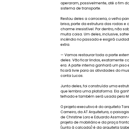
operaram, possivelmente, até o fim d
sistema de transporte.
Restou deles a carroceria, o velho pa
brisa, parte da estrutura das rodas e 
charme irresistível. Por dentro, não so
muita coisa. Um deles, inclusive, sofr
incêndio no passado e exigirá cuida
extra.
— Vamos restaurar toda a parte exter
deles. Vão ficar lindos, exatamente 
era. A parte interna ganhará um piso 
ficará livre para as atividades do mu
conta Lucas.
Junto deles, foi construída uma estru
que lembra uma plataforma. Ela gan
telhado e também será usada pelo 
O projeto executivo é do arquiteto Tar
Carneiro, da AT Arquitetura, o paisag
de Christine Loro e Eduardo Assmann 
projeto de mobiliário e da praça fronta
(junto à calçada) é da arquiteta Izab