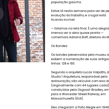
população gaúcha.
Estive lá nesta semana para ver de pe
evolução do trabalho, e o lugar está
ficando incrível.
— Estamos na reta final. É uma alegri
imensa ver a obra quase pronta —
comemora Adriana Boff, diretora do 
Os Bondes:
Os bondes preservados pelo museu 
exibem a numeração de suas antiga
linhas: 128 e 193.
Segundo o arquiteto Lucas Volpatto, 
Studio 1 Arquitetura, responsável pela
restauração, são veículos com eixo d
(originalmente com 44 lugares cada)
construídos pela Osgood-Bradley, em 
para a Worcester Street Railway, em
Massachusetts (EUA).
Eles chegaram a Porto Alegre em 1946