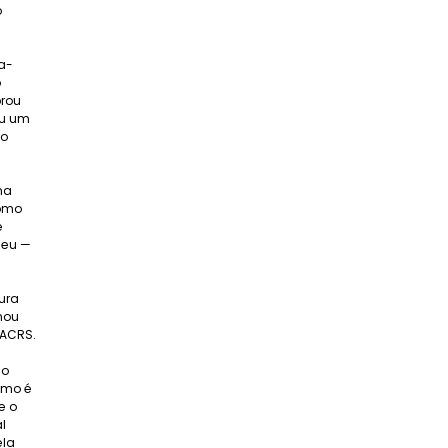
o
ra-
o
brou
eu um
do
na
como
e
seu —
tura
hou
MACRS.
so
ismo é
e o
l
ela