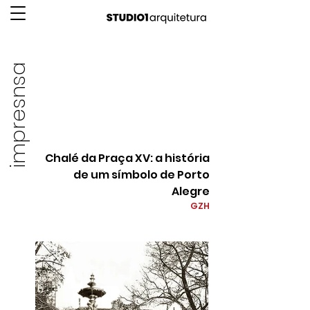
impresnsa
Chalé da Praça XV: a história
de um símbolo de Porto
Alegre
GZH