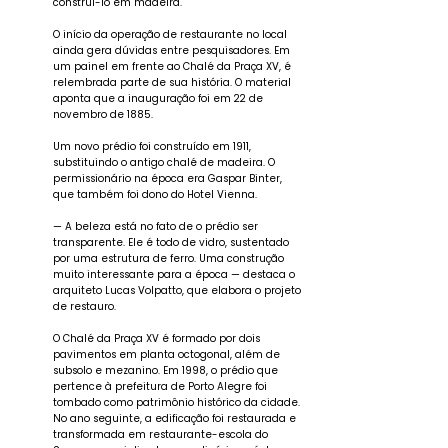
construí-lo em madeira.
O início da operação de restaurante no local
ainda gera dúvidas entre pesquisadores. Em
um painel em frente ao Chalé da Praça XV, é
relembrada parte de sua história. O material
aponta que a inauguração foi em 22 de
novembro de 1885.
Um novo prédio foi construído em 1911,
substituindo o antigo chalé de madeira. O
permissionário na época era Gaspar Binter,
que também foi dono do Hotel Vienna.
— A beleza está no fato de o prédio ser
transparente. Ele é todo de vidro, sustentado
por uma estrutura de ferro. Uma construção
muito interessante para a época — destaca o
arquiteto Lucas Volpatto, que elabora o projeto
de restauro.
O Chalé da Praça XV é formado por dois
pavimentos em planta octogonal, além de
subsolo e mezanino. Em 1998, o prédio que
pertence à prefeitura de Porto Alegre foi
tombado como patrimônio histórico da cidade.
No ano seguinte, a edificação foi restaurada e
transformada em restaurante-escola do