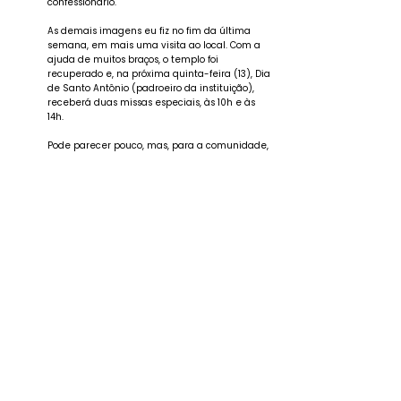
confessionário.
As demais imagens eu fiz no fim da última
semana, em mais uma visita ao local. Com a
ajuda de muitos braços, o templo foi
recuperado e, na próxima quinta-feira (13), Dia
de Santo Antônio (padroeiro da instituição),
receberá duas missas especiais, às 10h e às
14h.
Pode parecer pouco, mas, para a comunidade,
é o recomeço.
Leia a matéria completa no Link abaixo.
Foto: (Juliana Bublitz / Agência RBS)
https://gauchazh.clicrbs.com.br/colunistas/juli
ana-bublitz/noticia/2024/06/antiga-capela-
do-pao-dos-pobres-e-recuperada-apos-a-
enchente-veja-como-ficou-
clx7v4oeu024g013n53rjhmsu.html