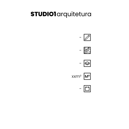
-
-
-
xxm²
-