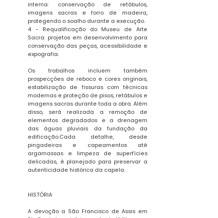
interna: conservação de retábulos,
imagens sacras e forro de madeira,
protegendo o soalho durante a execução.
4 - Requalificação do Museu de Arte
Sacra: projetos em desenvolvimento para
conservação das peças, acessibilidade e
expografia.
Os trabalhos incluem também
prospecções de reboco e cores originais,
estabilização de fissuras com técnicas
modernas e proteção de pisos, retábulos e
imagens sacras durante toda a obra. Além
disso, será realizada a remoção de
elementos degradados e a drenagem
das águas pluviais da fundação da
edificação.Cada detalhe, desde
pingadeiras e capeamentos até
argamassas e limpeza de superfícies
delicadas, é planejado para preservar a
autenticidade histórica da capela.
HISTÓRIA
A devoção a São Francisco de Assis em