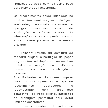
Francisco de Assis, servindo como base
para o projeto de restauração.
Os procedimentos serão baseados na
análise das manifestações patológicas
verificadas, recuperando e conservando a
tipologia arquitetônica original da
edificação o máximo possível. As
intervenções de restauro previstas para o
edifício estão previstas em 4 etapas
distintas:
1 - Telhado: revisão da estrutura de
madeira original, substituição de peças
degradadas, instalação de subcobertura
metálica e proteção contra xilófagos,
mantendo alinhamento e ventilação do
desvano.
2 - Fachadas e drenagem: limpeza
cuidadosa das superfícies, remoção de
revestimentos degradados e
recomposição com argamassa
compatível ao traço original. Instalação
de drenagem perimetral para evitar
umidade ascendente.
3 - Bens integrados e luminotécnica