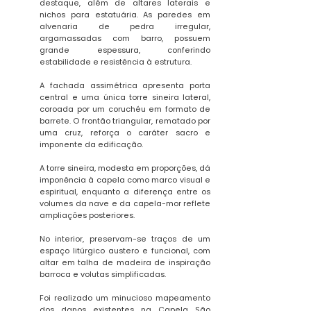
destaque, além de altares laterais e
nichos para estatuária. As paredes em
alvenaria de pedra irregular,
argamassadas com barro, possuem
grande espessura, conferindo
estabilidade e resistência à estrutura.
A fachada assimétrica apresenta porta
central e uma única torre sineira lateral,
coroada por um coruchéu em formato de
barrete. O frontão triangular, rematado por
uma cruz, reforça o caráter sacro e
imponente da edificação.
A torre sineira, modesta em proporções, dá
imponência à capela como marco visual e
espiritual, enquanto a diferença entre os
volumes da nave e da capela-mor reflete
ampliações posteriores.
No interior, preservam-se traços de um
espaço litúrgico austero e funcional, com
altar em talha de madeira de inspiração
barroca e volutas simplificadas.
Foi realizado um minucioso mapeamento
dos danos existentes na Capela São