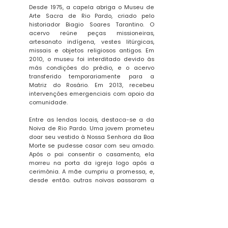
Desde 1975, a capela abriga o Museu de
Arte Sacra de Rio Pardo, criado pelo
historiador Biagio Soares Tarantino. O
acervo reúne peças missioneiras,
artesanato indígena, vestes litúrgicas,
missais e objetos religiosos antigos. Em
2010, o museu foi interditado devido às
más condições do prédio, e o acervo
transferido temporariamente para a
Matriz do Rosário. Em 2013, recebeu
intervenções emergenciais com apoio da
comunidade.
Entre as lendas locais, destaca-se a da
Noiva de Rio Pardo. Uma jovem prometeu
doar seu vestido à Nossa Senhora da Boa
Morte se pudesse casar com seu amado.
Após o pai consentir o casamento, ela
morreu na porta da igreja logo após a
cerimônia. A mãe cumpriu a promessa, e,
desde então, outras noivas passaram a
doar seus vestidos, formando um acervo
hoje exposto no museu.
A Capela São Francisco de Assis é um dos
templos mais antigos do Rio Grande do Sul