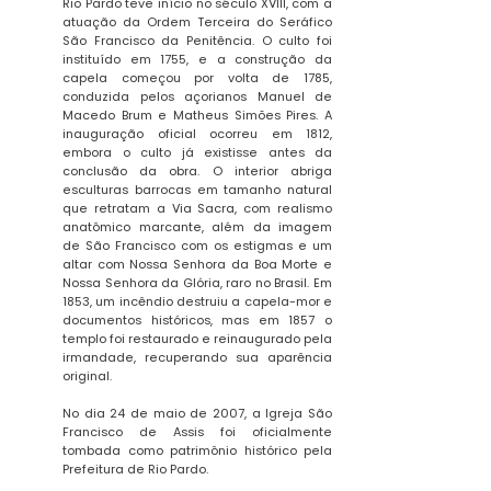
Rio Pardo teve início no século XVIII, com a
atuação da Ordem Terceira do Seráfico
São Francisco da Penitência. O culto foi
instituído em 1755, e a construção da
capela começou por volta de 1785,
conduzida pelos açorianos Manuel de
Macedo Brum e Matheus Simões Pires. A
inauguração oficial ocorreu em 1812,
embora o culto já existisse antes da
conclusão da obra. O interior abriga
esculturas barrocas em tamanho natural
que retratam a Via Sacra, com realismo
anatômico marcante, além da imagem
de São Francisco com os estigmas e um
altar com Nossa Senhora da Boa Morte e
Nossa Senhora da Glória, raro no Brasil. Em
1853, um incêndio destruiu a capela-mor e
documentos históricos, mas em 1857 o
templo foi restaurado e reinaugurado pela
irmandade, recuperando sua aparência
original.
No dia 24 de maio de 2007, a Igreja São
Francisco de Assis foi oficialmente
tombada como patrimônio histórico pela
Prefeitura de Rio Pardo.